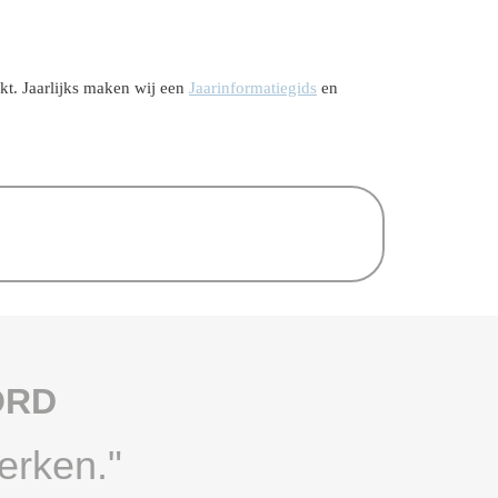
t. Jaarlijks maken wij een
Jaarinformatiegids
en
ORD
erken."