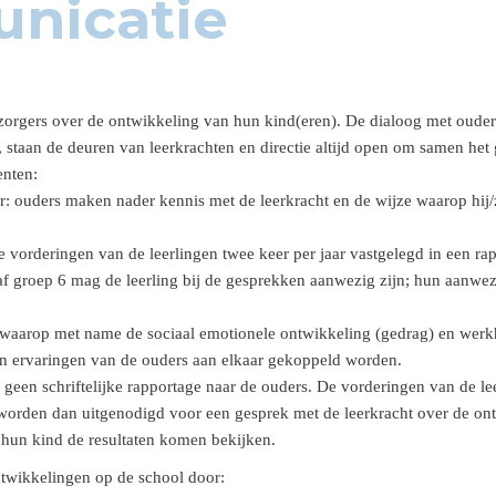
nicatie
orgers over de ontwikkeling van hun kind(eren). De dialoog met ouder
staan de deuren van leerkrachten en directie altijd open om samen het
enten:
r: ouders maken nader kennis met de leerkracht en de wijze waarop hij/
orderingen van de leerlingen twee keer per jaar vastgelegd in een rapp
af groep 6 mag de leerling bij de gesprekken aanwezig zijn; hun aanwez
 waarop met name de sociaal emotionele ontwikkeling (gedrag) en wer
en ervaringen van de ouders aan elkaar gekoppeld worden.
 geen schriftelijke rapportage naar de ouders. De vorderingen van de le
 worden dan uitgenodigd voor een gesprek met de leerkracht over de on
 hun kind de resultaten komen bekijken.
ntwikkelingen op de school door: