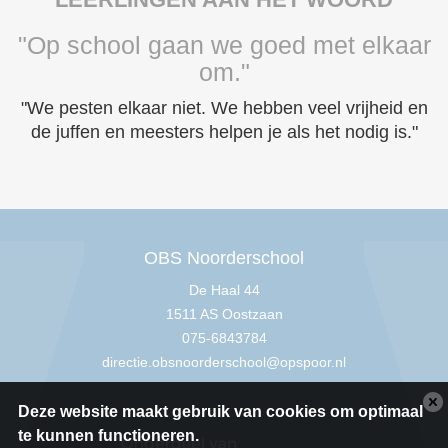
"Op school gaan we goed met elkaar
om."
"We pesten elkaar niet. We hebben veel vrijheid en
de juffen en meesters helpen je als het nodig is."
OBS Noorderschool
De Haal 44
1511 AS Oostzaan
075-6843784
directie.obsnoorderschool@opspoor.nl
Deze website maakt gebruik van cookies om optimaal
te kunnen functioneren.