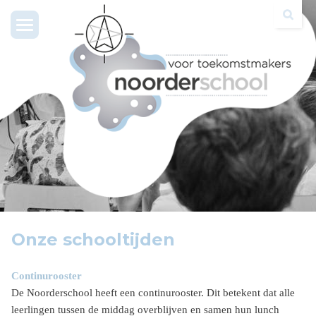
Toggle
navigation
Onze schooltijden
Continurooster
De Noorderschool heeft een continurooster. Dit betekent dat alle
leerlingen tussen de middag overblijven en samen hun lunch