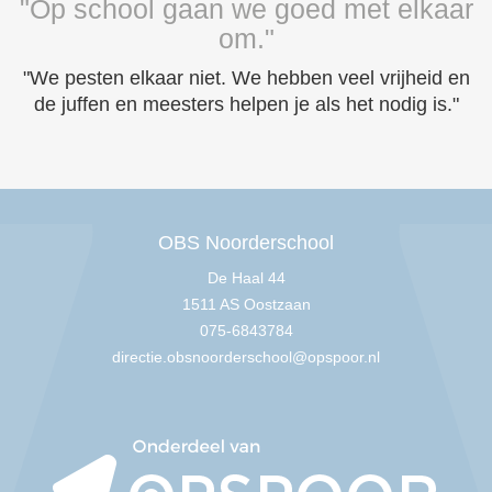
"Op school gaan we goed met elkaar
om."
"We pesten elkaar niet. We hebben veel vrijheid en
de juffen en meesters helpen je als het nodig is."
OBS Noorderschool
De Haal 44
1511 AS Oostzaan
075-6843784
directie.obsnoorderschool@opspoor.nl