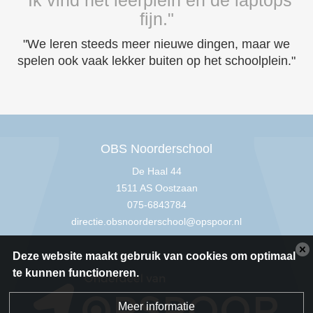
fijn."
"We leren steeds meer nieuwe dingen, maar we
spelen ook vaak lekker buiten op het schoolplein."
OBS Noorderschool
De Haal 44
1511 AS Oostzaan
075-6843784
directie.obsnoorderschool@opspoor.nl
Deze website maakt gebruik van cookies om optimaal
te kunnen functioneren.
Meer informatie